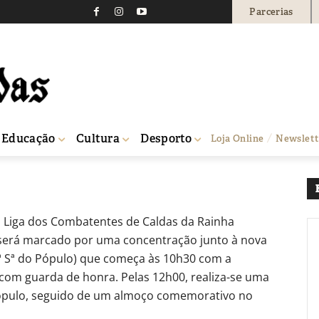
Parcerias
tentes comemora 94 an
0
Educação
Cultura
Desporto
Loja Online
Newslett
a Liga dos Combatentes de Caldas da Rainha
 será marcado por uma concentração junto à nova
Nª Sª do Pópulo) que começa às 10h30 com a
 com guarda de honra. Pelas 12h00, realiza-se uma
Pópulo, seguido de um almoço comemorativo no