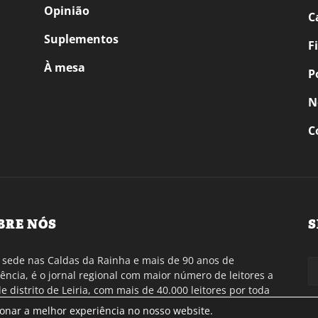
Opinião
C
Suplementos
F
À mesa
P
N
C
BRE NÓS
S
sede nas Caldas da Rainha e mais de 90 anos de
tência, é o jornal regional com maior número de leitores a
de distrito de Leiria, com mais de 40.000 leitores por toda
gião Oeste. Jornal com distribuição em Portugal
ionar a melhor experiência no nosso website.