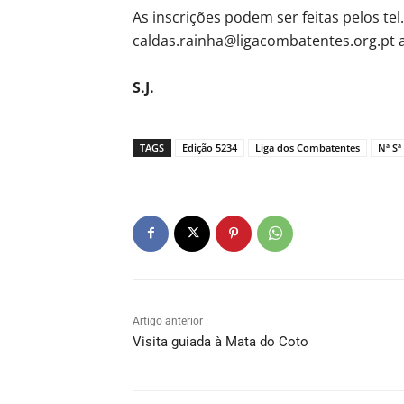
As inscrições podem ser feitas pelos te
caldas.rainha@ligacombatentes.org.pt a
S.J.
TAGS
Edição 5234
Liga dos Combatentes
Nª Sª
Artigo anterior
Visita guiada à Mata do Coto