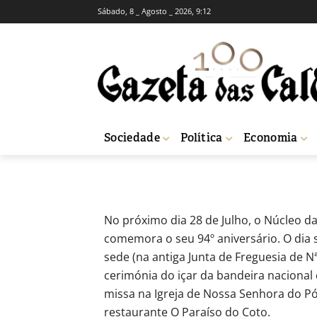
Sábado, 8 _ Agosto _ 2026, 9:12
SOCIEDADE
Liga dos Comba
-
Redação
13 de Julho, 2018
867
Sociedade
Política
Economia
Início
Sociedade
Liga dos Combatentes comemora 94 anos
No próximo dia 28 de Julho, o Núcleo d
comemora o seu 94º aniversário. O dia
sede (na antiga Junta de Freguesia de 
cerimónia do içar da bandeira nacional
missa na Igreja de Nossa Senhora do 
restaurante O Paraíso do Coto.