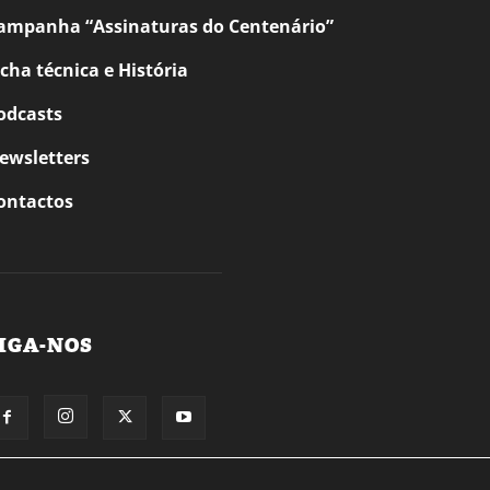
ampanha “Assinaturas do Centenário”
icha técnica e História
odcasts
ewsletters
ontactos
IGA-NOS