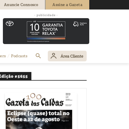
Anuncie Connosco
Assine a Gazeta
- publicidade -
os
Área Cliente
ers
Podcasts
Edição #5655