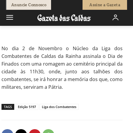
-
Isaque Vicente
27 de Outubro, 2017
683
0
Anuncie Connosco
Assine a Gazeta
Início
Sociedade
Liga dos Combatentes faz romagem ao
cemitério
No dia 2 de Novembro o Núcleo da Liga dos
Combatentes de Caldas da Rainha assinala o Dia de
Finados com uma romagem ao cemitério principal da
cidade às 11h30, onde, junto aos talhões dos
combatentes, se irá honrar a memória dos que, como
militares, serviram a Pátria.
TAGS
Edição 5197
Liga dos Combatentes