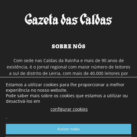
SOBRE NÓS
Com sede nas Caldas da Rainha e mais de 90 anos de
existência, é o jornal regional com maior número de leitores
a sul de distrito de Leiria, com mais de 40.000 leitores por
toda a região Oeste. Jornal com distribuição em Portugal
Estamos a utilizar cookies para lhe proporcionar a melhor
Continental e assinatura online.
experiência no nosso website.
Pode saber mais sobre os cookies que estamos a utilizar ou
desactivá-los em
SIGA-NOS
configurar cookies
.
Aceitar todas