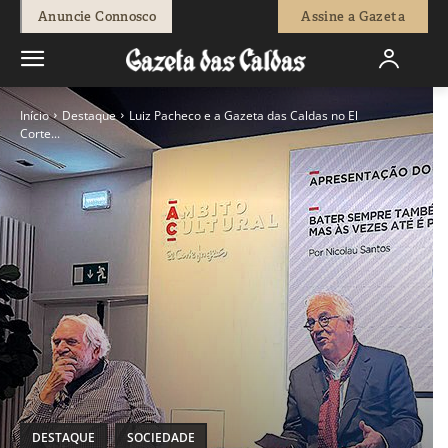
Anuncie Connosco
Assine a Gazeta
Início
Destaque
Luiz Pacheco e a Gazeta das Caldas no El
Corte...
DESTAQUE
SOCIEDADE