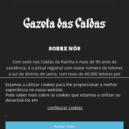
SOBRE NÓS
Com sede nas Caldas da Rainha e mais de 90 anos de
existência, é o jornal regional com maior número de leitores
a sul de distrito de Leiria, com mais de 40.000 leitores por
toda a região Oeste. Jornal com distribuição em Portugal
Estamos a utilizar cookies para lhe proporcionar a melhor
Continental e assinatura online.
experiência no nosso website.
Pode saber mais sobre os cookies que estamos a utilizar ou
desactivá-los em
SIGA-NOS
configurar cookies
.
Aceitar todas