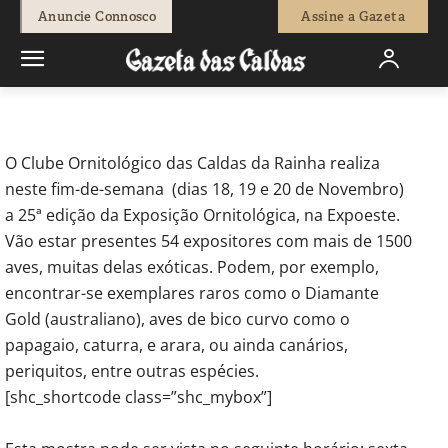
-
Redação
18 de Novembro, 2011
603
0
Anuncie Connosco
Assine a Gazeta
Início
Actuais
Mais de 1500 aves em exposição na Expoeste
O Clube Ornitológico das Caldas da Rainha realiza
neste fim-de-semana (dias 18, 19 e 20 de Novembro)
a 25ª edição da Exposição Ornitológica, na Expoeste.
Vão estar presentes 54 expositores com mais de 1500
aves, muitas delas exóticas. Podem, por exemplo,
encontrar-se exemplares raros como o Diamante
Gold (australiano), aves de bico curvo como o
papagaio, caturra, e arara, ou ainda canários,
periquitos, entre outras espécies.
[shc_shortcode class=”shc_mybox”]