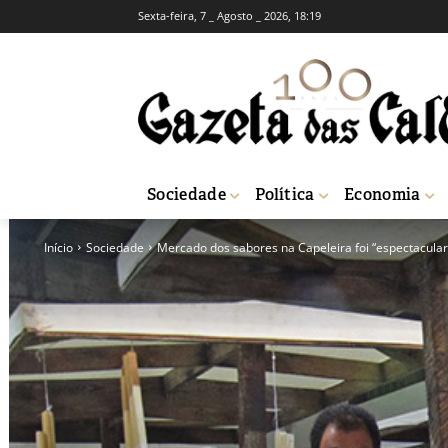
Sexta-feira, 7 _ Agosto _ 2026, 18:19
Sociedade
Política
Economia
Início
Sociedade
Mercado dos sabores na Capeleira foi “espectacular