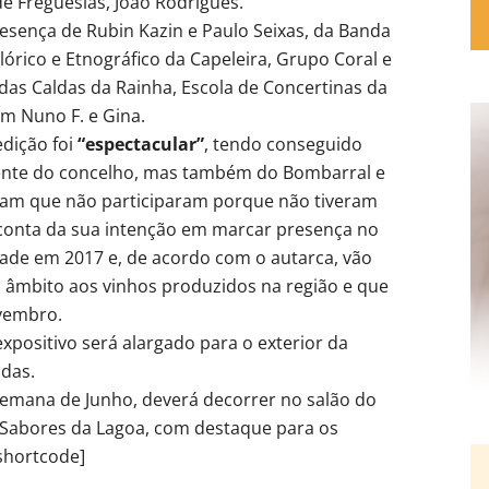
de Freguesias, João Rodrigues.
resença de Rubin Kazin e Paulo Seixas, da Banda
órico e Etnográfico da Capeleira, Grupo Coral e
das Caldas da Rainha, Escola de Concertinas da
om Nuno F. e Gina.
edição foi
“espectacular”
, tendo conseguido
mente do concelho, mas também do Bombarral e
eram que não participaram porque não tiveram
onta da sua intenção em marcar presença no
ade em 2017 e, de acordo com o autarca, vão
eu âmbito aos vinhos produzidos na região e que
ovembro.
expositivo será alargado para o exterior da
ndas.
emana de Junho, deverá decorrer no salão do
e Sabores da Lagoa, com destaque para os
shortcode]