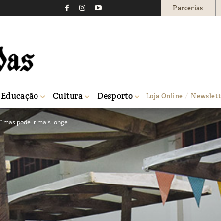
Parcerias
Educação
Cultura
Desporto
Loja Online
Newslett
” mas pode ir mais longe