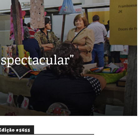
espectacular”
Edição #5655