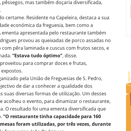
, pêssegos, mas também doçaria diversificada,
.
 do certame. Residente na Capeleira, destaca a sua
vidade económica da freguesia, bem como a
. A ementa apresentada pelo restaurante também
odrigues provou as queixadas de porco assadas no
o com pêra laminada e cuscus com frutos secos, e
inada.
“Estava tudo óptimo”
, disse.
aproveitou para comprar doces e frutas,
 expostos.
ganizado pela União de Freguesias de S. Pedro,
jectivo de dar a conhecer a qualidade dos
s suas diversas formas de utilização. Um desses
que acolheu o evento, para dinamizar o restaurante,
a. O resultado foi uma ementa diversificada que
o.
“O restaurante tinha capacidade para 160
 mesas foram utilizadas, por três vezes, durante