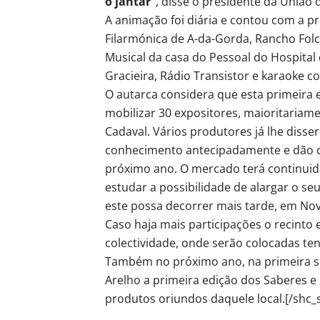
o jantar”
, disse o presidente da União 
A animação foi diária e contou com a p
Filarmónica de A-da-Gorda, Rancho Folcl
Musical da casa do Pessoal do Hospital 
Gracieira, Rádio Transistor e karaoke c
O autarca considera que esta primeira 
mobilizar 30 expositores, maioritaria
Cadaval. Vários produtores já lhe diss
conhecimento antecipadamente e dão c
próximo ano. O mercado terá continuid
estudar a possibilidade de alargar o s
este possa decorrer mais tarde, em N
Caso haja mais participações o recinto 
colectividade, onde serão colocadas te
Também no próximo ano, na primeira s
Arelho a primeira edição dos Saberes 
produtos oriundos daquele local.[/shc_