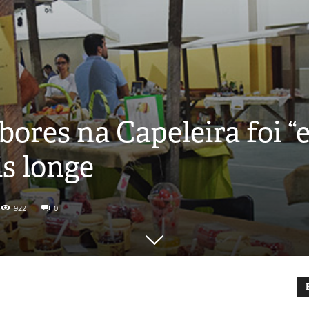
ores na Capeleira foi “
s longe
922
0