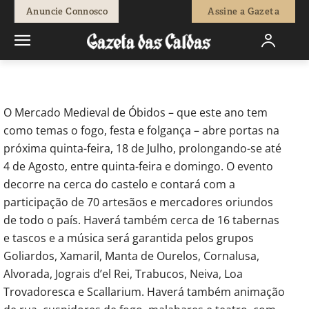
-
Fátima Ferreira
12 de Julho, 2019
1037
0
Anuncie Connosco
Assine a Gazeta
Início
Sociedade
Mercado Medieval com palestras sobre o fogo
na Idade Média
O Mercado Medieval de Óbidos – que este ano tem
como temas o fogo, festa e folgança – abre portas na
próxima quinta-feira, 18 de Julho, prolongando-se até
4 de Agosto, entre quinta-feira e domingo. O evento
decorre na cerca do castelo e contará com a
participação de 70 artesãos e mercadores oriundos
de todo o país. Haverá também cerca de 16 tabernas
e tascos e a música será garantida pelos grupos
Goliardos, Xamaril, Manta de Ourelos, Cornalusa,
Alvorada, Jograis d’el Rei, Trabucos, Neiva, Loa
Trovadoresca e Scallarium. Haverá também animação