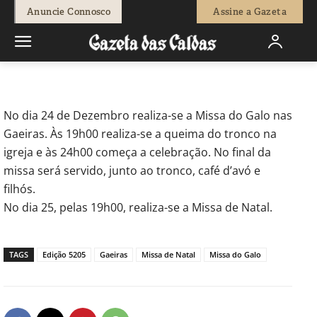
-
Isaque Vicente
22 de Dezembro, 2017
834
0
Anuncie Connosco
Assine a Gazeta
Início
Sociedade
Missa do Galo nas Gaeiras
No dia 24 de Dezembro realiza-se a Missa do Galo nas
Gaeiras. Às 19h00 realiza-se a queima do tronco na
igreja e às 24h00 começa a celebração. No final da
missa será servido, junto ao tronco, café d’avó e
filhós.
No dia 25, pelas 19h00, realiza-se a Missa de Natal.
TAGS
Edição 5205
Gaeiras
Missa de Natal
Missa do Galo