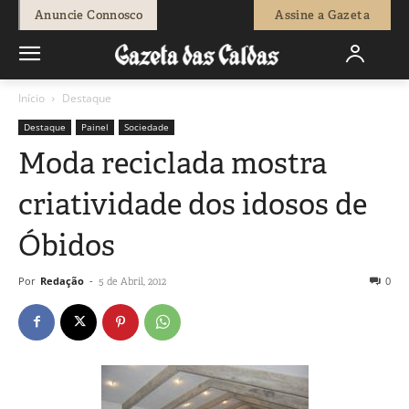
Anuncie Connosco
Assine a Gazeta
Início
Destaque
Destaque
Painel
Sociedade
Moda reciclada mostra
criatividade dos idosos de
Óbidos
Por
Redação
-
0
5 de Abril, 2012