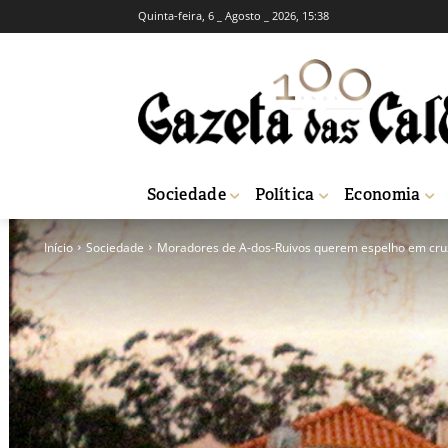
Quinta-feira, 6 _ Agosto _ 2026, 15:38
Sociedade
Política
Economia
Início
Sociedade
Moradores de A-dos-Ruivos querem espelho em cr