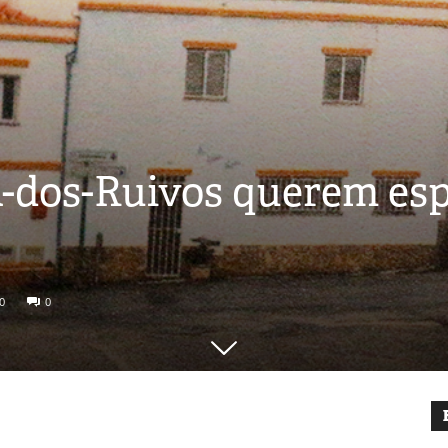
-dos-Ruivos querem es
0
0