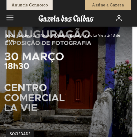
Anuncie Connosco
Assine a Gazeta
Início
Sociedade
Mostra “Óbidos Vila Jardim” no La Vie até 13 de
abril
SOCIEDADE