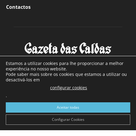
Contactos
Estamos a utilizar cookies para lhe proporcionar a melhor
experiência no nosso website.
Pode saber mais sobre os cookies que estamos a utilizar ou
SOBRE NÓS
desactivá-los em
configurar cookies
Com sede nas Caldas da Rainha e mais de 90 anos de
.
existência, é o jornal regional com maior número de leitores
a sul de distrito de Leiria, com mais de 40.000 leitores por
Aceitar todas
toda a região Oeste. Jornal com distribuição em Portugal
Continental e assinatura online.
Configurar Cookies