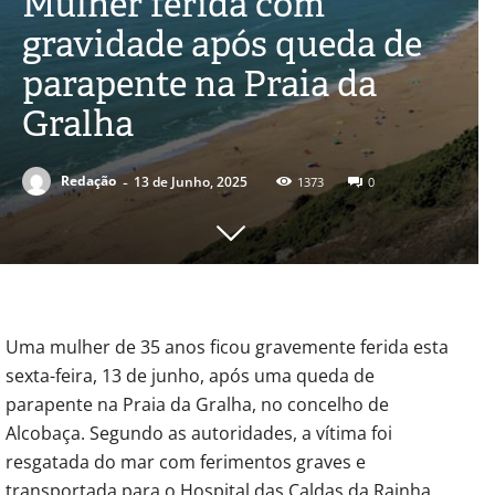
Mulher ferida com
gravidade após queda de
parapente na Praia da
Gralha
-
Redação
13 de Junho, 2025
1373
0
Uma mulher de 35 anos ficou gravemente ferida esta
sexta-feira, 13 de junho, após uma queda de
parapente na Praia da Gralha, no concelho de
Alcobaça. Segundo as autoridades, a vítima foi
resgatada do mar com ferimentos graves e
transportada para o Hospital das Caldas da Rainha
.