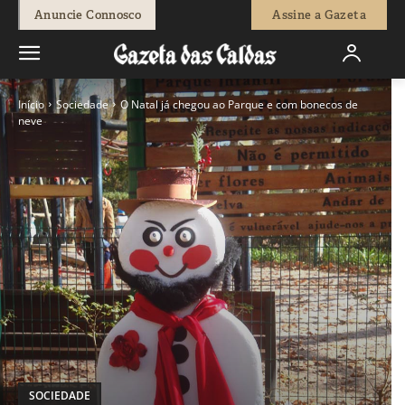
Anuncie Connosco
Assine a Gazeta
Início
Sociedade
O Natal já chegou ao Parque e com bonecos de
neve
SOCIEDADE