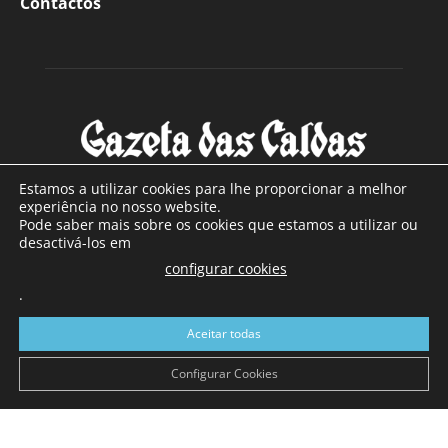
Contactos
Estamos a utilizar cookies para lhe proporcionar a melhor
experiência no nosso website.
Pode saber mais sobre os cookies que estamos a utilizar ou
SOBRE NÓS
desactivá-los em
configurar cookies
Com sede nas Caldas da Rainha e mais de 90 anos de
.
existência, é o jornal regional com maior número de leitores
a sul de distrito de Leiria, com mais de 40.000 leitores por
Aceitar todas
toda a região Oeste. Jornal com distribuição em Portugal
Continental e assinatura online.
Configurar Cookies
SIGA-NOS