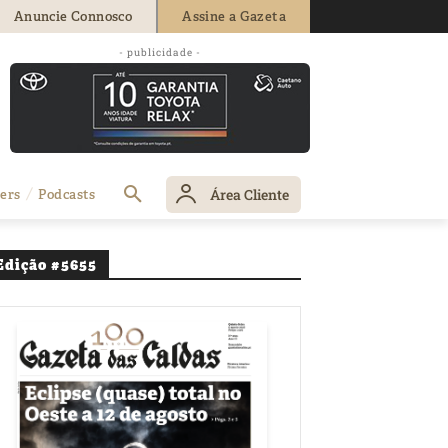
Anuncie Connosco
Assine a Gazeta
 97º
- publicidade -
Área Cliente
ers
Podcasts
Edição #5655