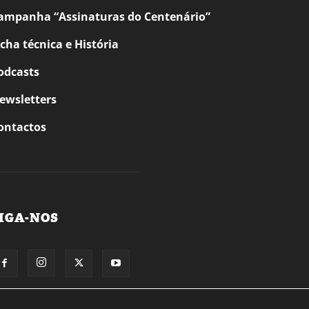
ampanha “Assinaturas do Centenário”
icha técnica e História
odcasts
ewsletters
ontactos
IGA-NOS