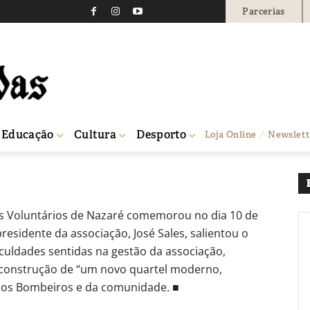
Parcerias
ros comemoraram o seu
0
Educação
Cultura
Desporto
Loja Online
Newslett
ário
s Voluntários de Nazaré comemorou no dia 10 de
residente da associação, José Sales, salientou o
iculdades sentidas na gestão da associação,
 construção de “um novo quartel moderno,
 dos Bombeiros e da comunidade. ■