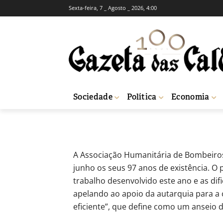
Sexta-feira, 7 _ Agosto _ 2026, 4:00
Nazaré: Bombei
aniversário
-
Redação
17 de Junho, 2024
581
Sociedade
Política
Economia
Início
Sociedade
Nazaré: Bombeiros comemoraram o seu 97º anivers
A Associação Humanitária de Bombeiro
junho os seus 97 anos de existência. O p
trabalho desenvolvido este ano e as dif
apelando ao apoio da autarquia para a
eficiente”, que define como um anseio