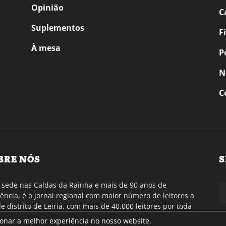
Opinião
C
Suplementos
F
À mesa
P
N
C
BRE NÓS
S
sede nas Caldas da Rainha e mais de 90 anos de
tência, é o jornal regional com maior número de leitores a
de distrito de Leiria, com mais de 40.000 leitores por toda
gião Oeste. Jornal com distribuição em Portugal
ionar a melhor experiência no nosso website.