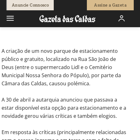
-
Isaque Vicente
22 de Maio, 2025
746
0
Anuncie Connosco
Assine a Gazeta
Início
Sociedade
Novo estacionamento nas Caldas perto do
Cemitério causa polémica
A criação de um novo parque de estacionamento
público e gratuito, localizado na Rua São João de
Deus (entre o supermercado Lidl e o Cemitério
Municipal Nossa Senhora do Pópulo), por parte da
Câmara das Caldas, causou polémica.
A 30 de abril a autarquia anunciou que passava a
estar disponível esta opção para estacionamento e a
novidade gerou várias críticas e também elogios.
Em resposta às críticas (principalmente relacionadas