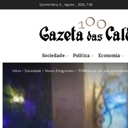
Quinta-feira, 6 _ Agosto _ 2026, 7:58
Sociedade
Política
Economia
Início
Sociedade
Novos Emigrantes
“O México é um país encantador