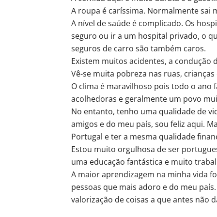
A roupa é caríssima. Normalmente sai m
A nível de saúde é complicado. Os hosp
seguro ou ir a um hospital privado, o 
seguros de carro são também caros.
Existem muitos acidentes, a condução d
Vê-se muita pobreza nas ruas, crianças
O clima é maravilhoso pois todo o ano f
acolhedoras e geralmente um povo muito
No entanto, tenho uma qualidade de vid
amigos e do meu país, sou feliz aqui. 
Portugal e ter a mesma qualidade financ
Estou muito orgulhosa de ser portugu
uma educação fantástica e muito traba
A maior aprendizagem na minha vida foi
pessoas que mais adoro e do meu país
valorização de coisas a que antes não d