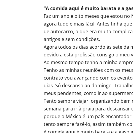
“A comida aqui é muito barata e a g
Faz um ano e oito meses que estou no 
agora tudo é mais fácil. Antes tinha qu
de autocarro, o que era muito complic
antigos e sem condições.
Agora todos os dias acordo às sete da
devido a esta profissão consigo o meu v
Ao mesmo tempo tenho a minha empresa
Tenho as minhas reuniões com os meus 
contrato vou avançando com os eventos
dias. Só descanso ao domingo. Trabalh
meus pendentes, como ir ao supermerca
Tento sempre viajar, organizando bem
semana para ir à praia para descansar
porque o México é um país encantador p
tento sempre fazê-lo, assim também co
A comida aqui é muito barata e a gasol