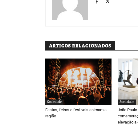
ARTIGOS RELACIONADOS
Sociedade
Sociedade
Festas, feiras e festivais animam a
João Paulo F
região
comemoraçõ
elevação a 