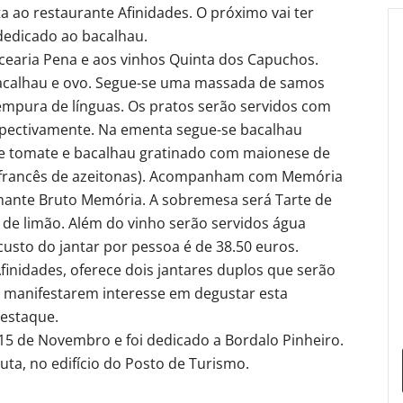
a ao restaurante Afinidades. O próximo vai ter
 dedicado ao bacalhau.
rcearia Pena e aos vinhos Quinta dos Capuchos.
bacalhau e ovo. Segue-se uma massada de samos
empura de línguas. Os pratos serão servidos com
spectivamente. Na ementa segue-se bacalhau
de tomate e bacalhau gratinado com maionese de
é francês de azeitonas). Acompanham com Memória
mante Bruto Memória. A sobremesa será Tarte de
de limão. Além do vinho serão servidos água
custo do jantar por pessoa é de 38.50 euros.
finidades, oferece dois jantares duplos que serão
e manifestarem interesse em degustar esta
destaque.
 15 de Novembro e foi dedicado a Bordalo Pinheiro.
uta, no edifício do Posto de Turismo.