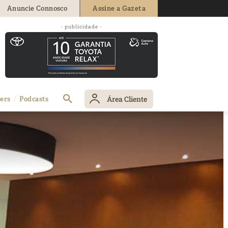
Anuncie Connosco
Assine a Gazeta
- publicidade -
Área Cliente
ers
Podcasts