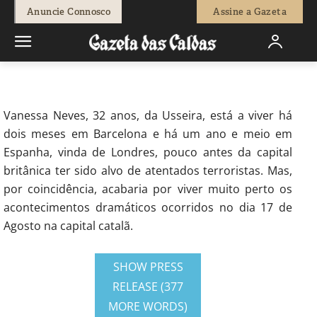
-
Carlos Cipriano
25 de Agosto, 2017
2450
0
Anuncie Connosco
Assine a Gazeta
Início
Sociedade
Uma obidense no centro dos acontecimentos
em Barcelona
Vanessa Neves, 32 anos, da Usseira, está a viver há
dois meses em Barcelona e há um ano e meio em
Espanha, vinda de Londres, pouco antes da capital
britânica ter sido alvo de atentados terroristas. Mas,
por coincidência, acabaria por viver muito perto os
acontecimentos dramáticos ocorridos no dia 17 de
Agosto na capital catalã.
SHOW PRESS
RELEASE (377
MORE WORDS)