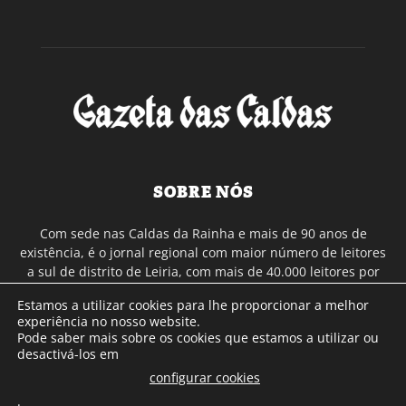
SOBRE NÓS
Com sede nas Caldas da Rainha e mais de 90 anos de
existência, é o jornal regional com maior número de leitores
a sul de distrito de Leiria, com mais de 40.000 leitores por
toda a região Oeste. Jornal com distribuição em Portugal
Estamos a utilizar cookies para lhe proporcionar a melhor
Continental e assinatura online.
experiência no nosso website.
Pode saber mais sobre os cookies que estamos a utilizar ou
desactivá-los em
SIGA-NOS
configurar cookies
.