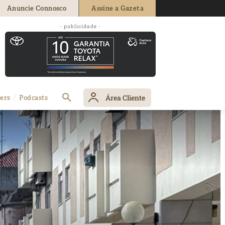
Anuncie Connosco
Assine a Gazeta
- publicidade -
Área Cliente
ers
Podcasts