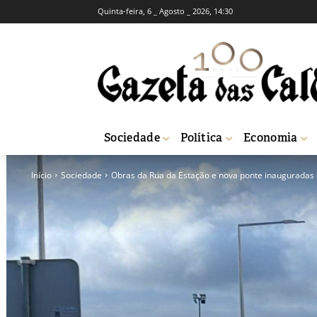
Quinta-feira, 6 _ Agosto _ 2026, 14:30
Sociedade
Política
Economia
Início
Sociedade
Obras da Rua da Estação e nova ponte inauguradas d