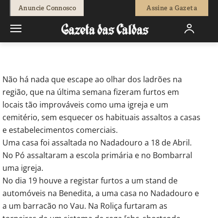
-
Pedro Antunes
29 de Abril, 2011
623
0
Anuncie Connosco
Assine a Gazeta
Início
Breves
Ocorrências Policiais - Nada escapa aos ladrões no
Oeste
Não há nada que escape ao olhar dos ladrões na
região, que na última semana fizeram furtos em
locais tão improváveis como uma igreja e um
cemitério, sem esquecer os habituais assaltos a casas
e estabelecimentos comerciais.
Uma casa foi assaltada no Nadadouro a 18 de Abril.
No Pó assaltaram a escola primária e no Bombarral
uma igreja.
No dia 19 houve a registar furtos a um stand de
automóveis na Benedita, a uma casa no Nadadouro e
a um barracão no Vau. Na Roliça furtaram as