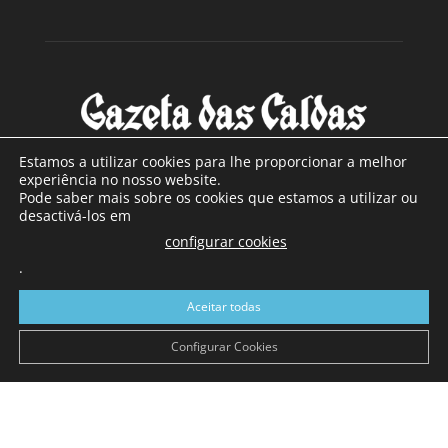
Estamos a utilizar cookies para lhe proporcionar a melhor
experiência no nosso website.
Pode saber mais sobre os cookies que estamos a utilizar ou
SOBRE NÓS
desactivá-los em
configurar cookies
Com sede nas Caldas da Rainha e mais de 90 anos de
.
existência, é o jornal regional com maior número de leitores
a sul de distrito de Leiria, com mais de 40.000 leitores por
Aceitar todas
toda a região Oeste. Jornal com distribuição em Portugal
Continental e assinatura online.
Configurar Cookies
SIGA-NOS