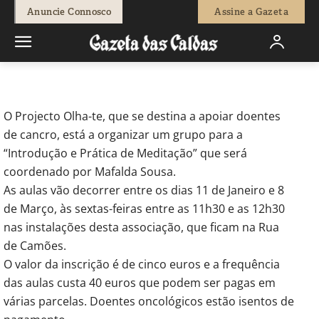
-
Redação
11 de Janeiro, 2013
666
0
Anuncie Connosco
Assine a Gazeta
Início
Breves
Olha-te promove grupo de meditação
O Projecto Olha-te, que se destina a apoiar doentes
de cancro, está a organizar um grupo para a
“Introdução e Prática de Meditação” que será
coordenado por Mafalda Sousa.
As aulas vão decorrer entre os dias 11 de Janeiro e 8
de Março, às sextas-feiras entre as 11h30 e as 12h30
nas instalações desta associação, que ficam na Rua
de Camões.
O valor da inscrição é de cinco euros e a frequência
das aulas custa 40 euros que podem ser pagas em
várias parcelas. Doentes oncológicos estão isentos de