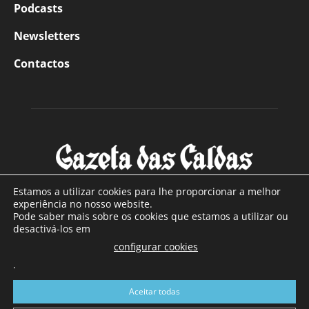
Podcasts
Newsletters
Contactos
Estamos a utilizar cookies para lhe proporcionar a melhor
experiência no nosso website.
Pode saber mais sobre os cookies que estamos a utilizar ou
SOBRE NÓS
desactivá-los em
configurar cookies
Com sede nas Caldas da Rainha e mais de 90 anos de
.
existência, é o jornal regional com maior número de leitores
a sul de distrito de Leiria, com mais de 40.000 leitores por
Aceitar todas
toda a região Oeste. Jornal com distribuição em Portugal
Continental e assinatura online.