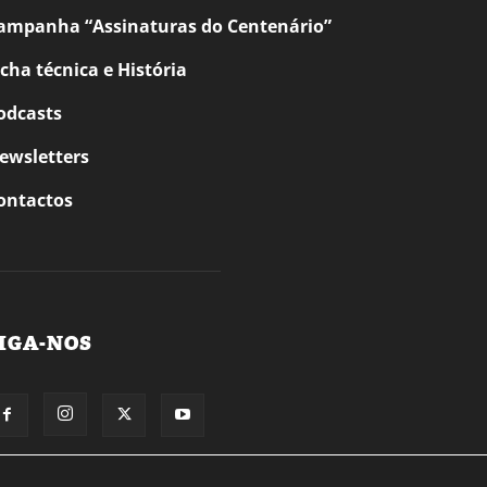
ampanha “Assinaturas do Centenário”
icha técnica e História
odcasts
ewsletters
ontactos
IGA-NOS