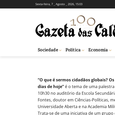
Sexta-feira, 7 _ Agosto _ 2026, 15:03
Palestra sobre 
Bordalo Pinhei
-
Redação
16 de Março, 2012
680
Sociedade
Política
Economia
Início
Actuais
Palestra sobre a globalização na Escola Secundária Bor
“O que é sermos cidadãos globais? Os
dias de hoje”
é o tema de uma palestra q
10h30 no auditório da Escola Secundári
Fontes, doutor em Ciências-Políticas, me
Universidade Aberta e na Academia Mili
Trata-se de uma iniciativa de um grupo