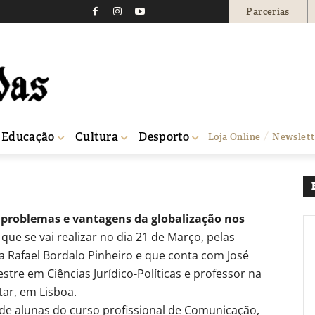
Parcerias
a globalização na Escol
ro
0
Educação
Cultura
Desporto
Loja Online
Newslett
dalo Pinheiro
 problemas e vantagens da globalização nos
ue se vai realizar no dia 21 de Março, pelas
a Rafael Bordalo Pinheiro e que conta com José
stre em Ciências Jurídico-Políticas e professor na
tar, em Lisboa.
 de alunas do curso profissional de Comunicação,