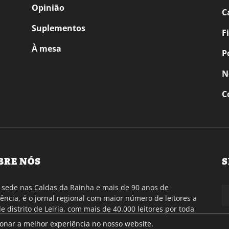
Opinião
C
Suplementos
F
À mesa
P
N
C
BRE NÓS
S
sede nas Caldas da Rainha e mais de 90 anos de
tência, é o jornal regional com maior número de leitores a
de distrito de Leiria, com mais de 40.000 leitores por toda
gião Oeste. Jornal com distribuição em Portugal
ionar a melhor experiência no nosso website.