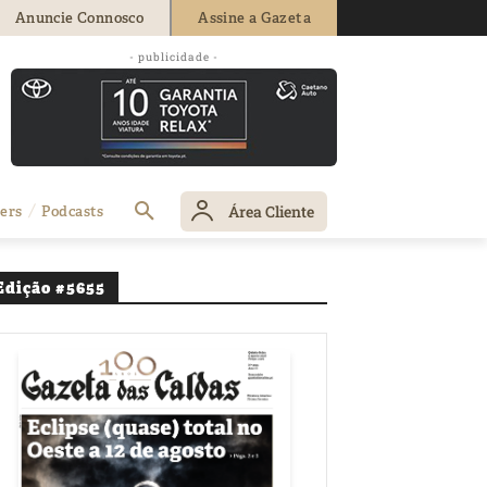
Anuncie Connosco
Assine a Gazeta
a Secundária
- publicidade -
Área Cliente
ers
Podcasts
Edição #5655