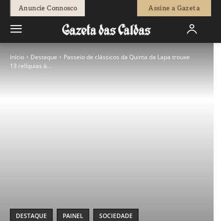
Anuncie Connosco
Assine a Gazeta
Início
Destaque
Passeio de clássicos da Quinta da Lapa trouxe
13 relíquias à...
DESTAQUE
PAINEL
SOCIEDADE