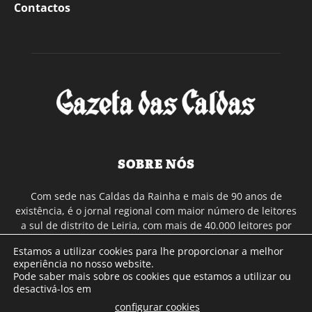
Contactos
SOBRE NÓS
Com sede nas Caldas da Rainha e mais de 90 anos de
existência, é o jornal regional com maior número de leitores
a sul de distrito de Leiria, com mais de 40.000 leitores por
toda a região Oeste. Jornal com distribuição em Portugal
Estamos a utilizar cookies para lhe proporcionar a melhor
Continental e assinatura online.
experiência no nosso website.
Pode saber mais sobre os cookies que estamos a utilizar ou
desactivá-los em
SIGA-NOS
configurar cookies