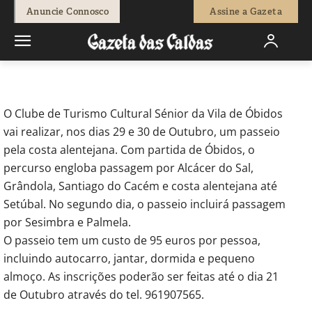
-
Fátima Ferreira
14 de Outubro, 2016
1102
0
Anuncie Connosco
Assine a Gazeta
Início
Sociedade
Passeio pela costa alentejana
O Clube de Turismo Cultural Sénior da Vila de Óbidos
vai realizar, nos dias 29 e 30 de Outubro, um passeio
pela costa alentejana. Com partida de Óbidos, o
percurso engloba passagem por Alcácer do Sal,
Grândola, Santiago do Cacém e costa alentejana até
Setúbal. No segundo dia, o passeio incluirá passagem
por Sesimbra e Palmela.
O passeio tem um custo de 95 euros por pessoa,
incluindo autocarro, jantar, dormida e pequeno
almoço. As inscrições poderão ser feitas até o dia 21
de Outubro através do tel. 961907565.