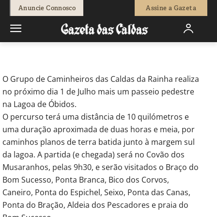
-
Redação
22 de Junho, 2012
643
0
Anuncie Connosco
Assine a Gazeta
Início
Breves
Passeio pela margem sul da Lagoa de Óbidos
O Grupo de Caminheiros das Caldas da Rainha realiza
no próximo dia 1 de Julho mais um passeio pedestre
na Lagoa de Óbidos.
O percurso terá uma distância de 10 quilómetros e
uma duração aproximada de duas horas e meia, por
caminhos planos de terra batida junto à margem sul
da lagoa. A partida (e chegada) será no Covão dos
Musaranhos, pelas 9h30, e serão visitados o Braço do
Bom Sucesso, Ponta Branca, Bico dos Corvos,
Caneiro, Ponta do Espichel, Seixo, Ponta das Canas,
Ponta do Bração, Aldeia dos Pescadores e praia do