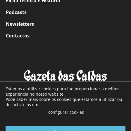
Ficha técnica e História
Podcasts
Newsletters
Contactos
Estamos a utilizar cookies para lhe proporcionar a melhor
experiência no nosso website.
Pode saber mais sobre os cookies que estamos a utilizar ou
SOBRE NÓS
desactivá-los em
configurar cookies
Com sede nas Caldas da Rainha e mais de 90 anos de
.
existência, é o jornal regional com maior número de leitores
a sul de distrito de Leiria, com mais de 40.000 leitores por