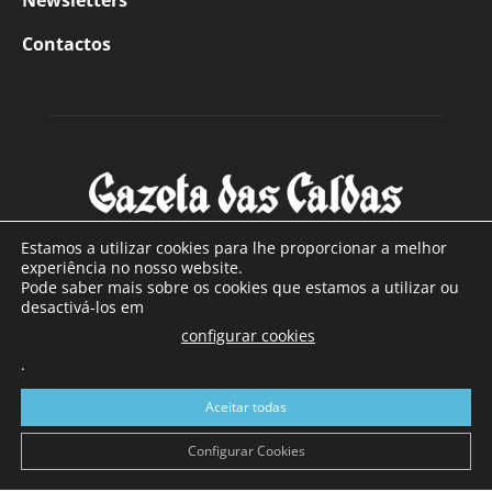
Newsletters
Contactos
Estamos a utilizar cookies para lhe proporcionar a melhor
experiência no nosso website.
Pode saber mais sobre os cookies que estamos a utilizar ou
SOBRE NÓS
desactivá-los em
configurar cookies
Com sede nas Caldas da Rainha e mais de 90 anos de
.
existência, é o jornal regional com maior número de leitores
a sul de distrito de Leiria, com mais de 40.000 leitores por
Aceitar todas
toda a região Oeste. Jornal com distribuição em Portugal
Continental e assinatura online.
Configurar Cookies