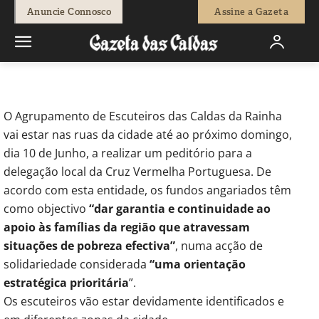
-
Redação
8 de Junho, 2012
575
0
Anuncie Connosco
Assine a Gazeta
Início
Actuais
Peditório nas ruas das Caldas a favor da Cruz
Vermelha
O Agrupamento de Escuteiros das Caldas da Rainha
vai estar nas ruas da cidade até ao próximo domingo,
dia 10 de Junho, a realizar um peditório para a
delegação local da Cruz Vermelha Portuguesa. De
acordo com esta entidade, os fundos angariados têm
como objectivo
“dar garantia e continuidade ao
apoio às famílias da região que atravessam
situações de pobreza efectiva”
, numa acção de
solidariedade considerada
“uma orientação
estratégica prioritária
”.
Os escuteiros vão estar devidamente identificados e