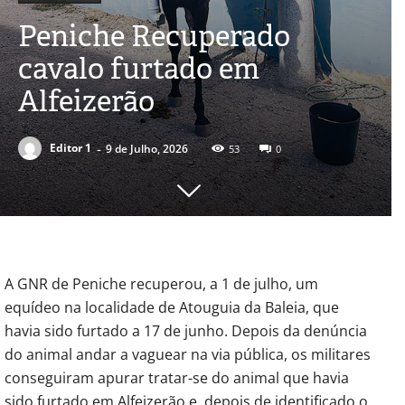
Peniche Recuperado
cavalo furtado em
Alfeizerão
-
Editor 1
9 de Julho, 2026
53
0
A GNR de Peniche recuperou, a 1 de julho, um
equídeo na localidade de Atouguia da Baleia, que
havia sido furtado a 17 de junho. Depois da denúncia
do animal andar a vaguear na via pública, os militares
conseguiram apurar tratar-se do animal que havia
sido furtado em Alfeizerão e, depois de identificado o