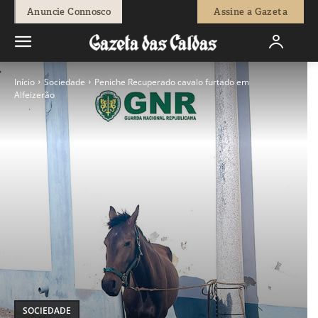
Anuncie Connosco
Assine a Gazeta
Início
Sociedade
Peniche Recuperado cavalo furtado em
Alfeizerão
SOCIEDADE