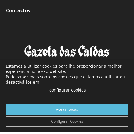
Contactos
Estamos a utilizar cookies para lhe proporcionar a melhor
experiência no nosso website.
Pode saber mais sobre os cookies que estamos a utilizar ou
SOBRE NÓS
desactivá-los em
configurar cookies
Com sede nas Caldas da Rainha e mais de 90 anos de
.
existência, é o jornal regional com maior número de leitores
a sul de distrito de Leiria, com mais de 40.000 leitores por
Aceitar todas
toda a região Oeste. Jornal com distribuição em Portugal
Continental e assinatura online.
Configurar Cookies