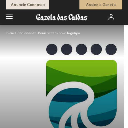
Anuncie Connosco
Assine a Gazeta
Início
Sociedade
Peniche tem novo logotipo