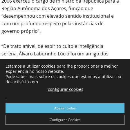
2006 exerceu o cargo de ministro da República para a
Região Autónoma dos Açores, função que
“desempenhou com elevado sentido institucional e
com um profundo respeito pelas instâncias de
governo próprio”.
“De trato afável, de espírito culto e inteligência
serena, Álvaro Laborinho Lúcio foi um amigo dos
Açores e um açoriano de coração. Recordá-lo é
Estamos a utilizar cookies para lhe proporcionar a melhor
celebrar um humanista que acreditava no poder da
experiência no nosso website.
palavra, na força da justiça e no valor da participação
Pode saber mais sobre os cookies que estamos a utilizar ou
desactivá-los em
cívica como instrumentos de progresso coletivo”,
configurar cookies
referiu o chefe do executivo açoriano de coligação.
.
Nos Açores, “deixou o exemplo de um homem de
Aceitar todas
diálogo, atento às pessoas e às realidades de cada
Configurar Cookies
ilha, amigo da autonomia e da cidadania açoriana,
que sempre valorizou como expressão viva da