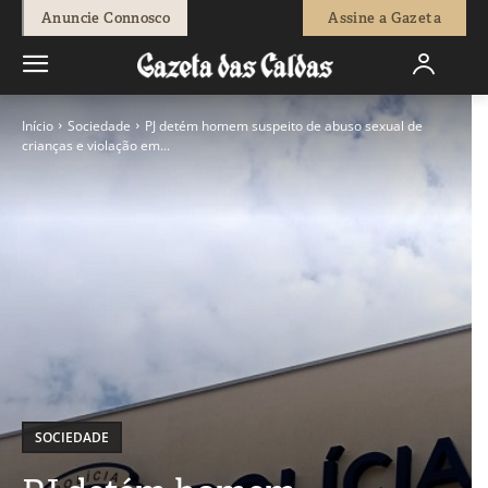
Anuncie Connosco
Assine a Gazeta
Início
Sociedade
PJ detém homem suspeito de abuso sexual de
crianças e violação em...
SOCIEDADE