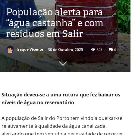
População alerta para
“água castanha” e com
resíduos em Salir
-
Isaque Vicente
30 de Outubro, 2025
523
0
Situação deveu-se a uma rutura que fez baixar os
níveis de água no reservatório
A população de Salir do Porto tem vindo a queixar-se
relativamente à qualidade da água canalizada,
alertando que tem sentido a necessidade de recorrer