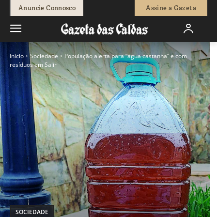
Anuncie Connosco
Assine a Gazeta
Início
Sociedade
População alerta para “água castanha” e com
resíduos em Salir
SOCIEDADE