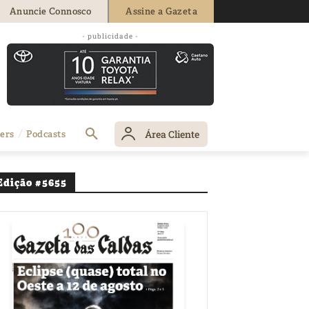
Anuncie Connosco
Assine a Gazeta
rabalhar nas
- publicidade -
Área Cliente
ers
Podcasts
Edição #5655