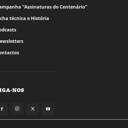
ampanha “Assinaturas do Centenário”
icha técnica e História
odcasts
ewsletters
ontactos
IGA-NOS