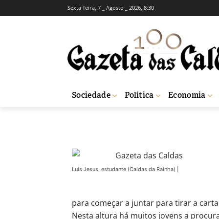
Sexta-feira, 7 _ Agosto _ 2026, 8:30
Praça Pública 
férias de Verão
-
Maria Coutinho
11 de Agosto, 2017
Sociedade
Política
Economia
Início
Sociedade
Praça Pública - Devem os estudantes trabalhar nas 
Luís Jesus, estudante (Caldas da Rainha) |
para começar a juntar para tirar a cart
Nesta altura há muitos jovens a procur