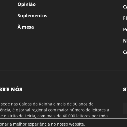
Opinião
C
Suplementos
F
À mesa
P
N
C
BRE NÓS
S
sede nas Caldas da Rainha e mais de 90 anos de
tência, é o jornal regional com maior número de leitores a
de distrito de Leiria, com mais de 40.000 leitores por toda
gião Oeste. Jornal com distribuição em Portugal
ionar a melhor experiência no nosso website.