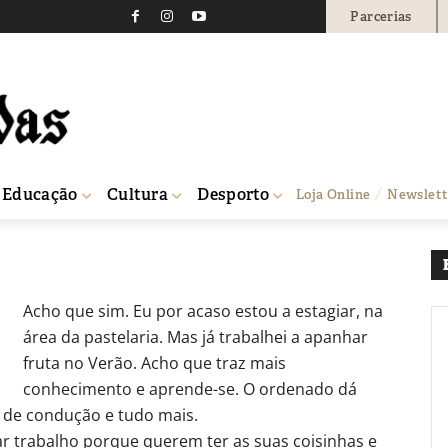
Parcerias
– Devem os estudantes t
?
1558
0
Educação
Cultura
Desporto
Loja Online
Newslett
férias de Verão?
Acho que sim. Eu por acaso estou a estagiar, na
área da pastelaria. Mas já trabalhei a apanhar
fruta no Verão. Acho que traz mais
conhecimento e aprende-se. O ordenado dá
a de condução e tudo mais.
ar trabalho porque querem ter as suas coisinhas e