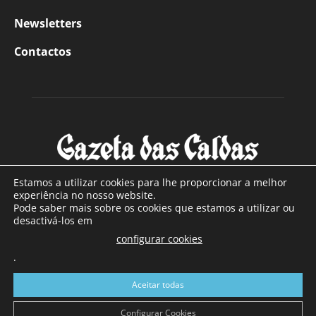
Newsletters
Contactos
Estamos a utilizar cookies para lhe proporcionar a melhor
experiência no nosso website.
Pode saber mais sobre os cookies que estamos a utilizar ou
SOBRE NÓS
desactivá-los em
configurar cookies
Com sede nas Caldas da Rainha e mais de 90 anos de
.
existência, é o jornal regional com maior número de leitores
a sul de distrito de Leiria, com mais de 40.000 leitores por
Aceitar todas
toda a região Oeste. Jornal com distribuição em Portugal
Continental e assinatura online.
Configurar Cookies