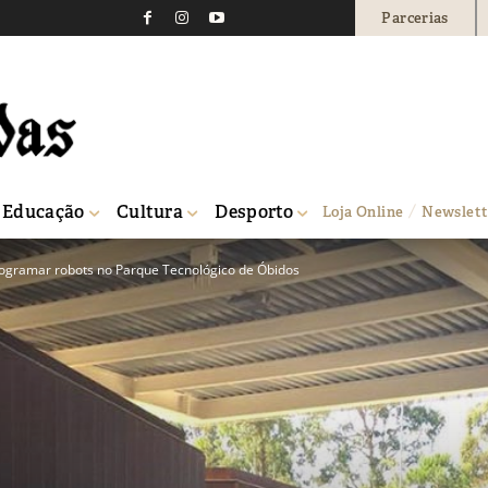
Parcerias
Educação
Cultura
Desporto
Loja Online
Newslett
ogramar robots no Parque Tecnológico de Óbidos