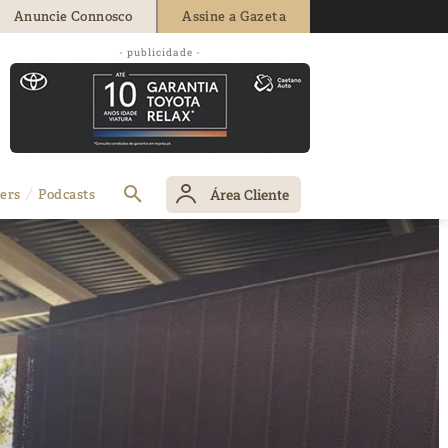
Anuncie Connosco
Assine a Gazeta
- publicidade -
Área Cliente
ers
Podcasts