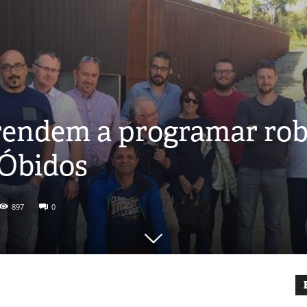
rendem a programar rob
 Óbidos
897
0