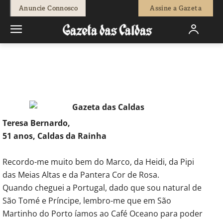
-
Fátima Ferreira
4 de Junho, 2018
423
0
Anuncie Connosco
Assine a Gazeta
Início
Sociedade
Crianças e Jovens
Quais são os desenhos
animados da sua infância?
Teresa Bernardo,
51 anos, Caldas da Rainha
Recordo-me muito bem do Marco, da Heidi, da Pipi
das Meias Altas e da Pantera Cor de Rosa.
Quando cheguei a Portugal, dado que sou natural de
São Tomé e Príncipe, lembro-me que em São
Martinho do Porto íamos ao Café Oceano para poder