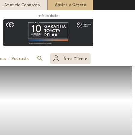
Anuncie Connosco
Assine a Gazeta
- publicidade -
Área Cliente
ers
Podcasts