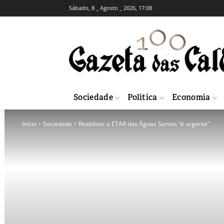
Sábado, 8 _ Agosto _ 2026, 17:08
Sociedade
Política
Economia
Início
Sociedade
Reabilitar a ETAR das Águas Santas “é urgente”