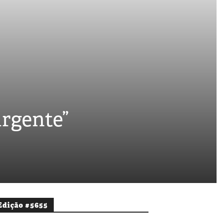
urgente”
Edição #5655