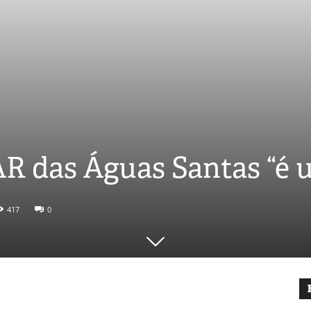
AR das Águas Santas “é 
417
0