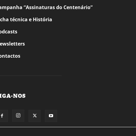
ampanha “Assinaturas do Centenário”
icha técnica e História
odcasts
ewsletters
ontactos
IGA-NOS