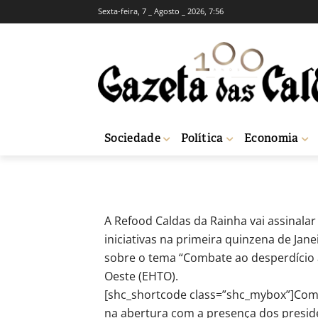
Sexta-feira, 7 _ Agosto _ 2026, 7:56
SOCIEDADE
Refood das Cald
-
Fátima Ferreira
22 de Dezembro, 2016
Sociedade
Política
Economia
Início
Sociedade
Refood das Caldas apela ao combate ao desperdício
A Refood Caldas da Rainha vai assinalar
iniciativas na primeira quinzena de Jan
sobre o tema “Combate ao desperdício a
Oeste (EHTO).
[shc_shortcode class=”shc_mybox”]Com 
na abertura com a presença dos presid