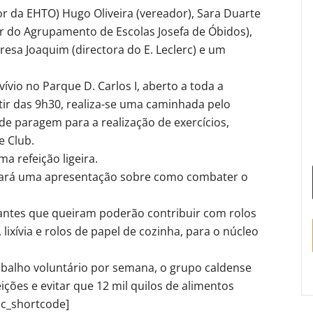
tor da EHTO) Hugo Oliveira (vereador), Sara Duarte
tor do Agrupamento de Escolas Josefa de Óbidos),
esa Joaquim (directora do E. Leclerc) e um
ívio no Parque D. Carlos I, aberto a toda a
ir das 9h30, realiza-se uma caminhada pelo
e paragem para a realização de exercícios,
e Club.
a refeição ligeira.
 fará uma apresentação sobre como combater o
cipantes que queiram poderão contribuir com rolos
 lixívia e rolos de papel de cozinha, para o núcleo
balho voluntário por semana, o grupo caldense
eições e evitar que 12 mil quilos de alimentos
hc_shortcode]