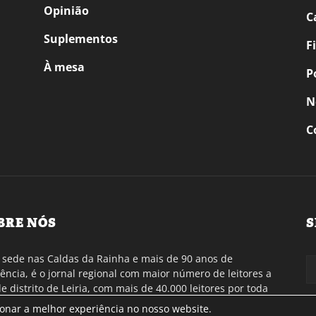
Opinião
C
Suplementos
F
À mesa
P
N
C
BRE NÓS
S
sede nas Caldas da Rainha e mais de 90 anos de
tência, é o jornal regional com maior número de leitores a
de distrito de Leiria, com mais de 40.000 leitores por toda
gião Oeste. Jornal com distribuição em Portugal
ionar a melhor experiência no nosso website.