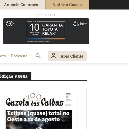
Anuncie Connosco
Assine a Gazeta
- publicidade -
 desperdício
Área Cliente
ers
Podcasts
Edição #5655