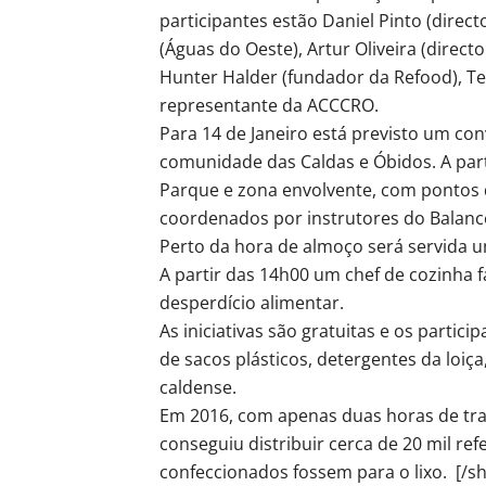
participantes estão Daniel Pinto (direc
(Águas do Oeste), Artur Oliveira (direc
Hunter Halder (fundador da Refood), Ter
representante da ACCCRO.
Para 14 de Janeiro está previsto um conv
comunidade das Caldas e Óbidos. A part
Parque e zona envolvente, com pontos d
coordenados por instrutores do Balanc
Perto da hora de almoço será servida um
A partir das 14h00 um chef de cozinha
desperdício alimentar.
As iniciativas são gratuitas e os parti
de sacos plásticos, detergentes da loiça,
caldense.
Em 2016, com apenas duas horas de tra
conseguiu distribuir cerca de 20 mil ref
confeccionados fossem para o lixo. [/s