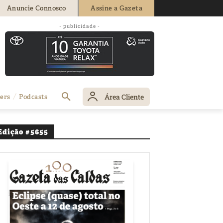
Anuncie Connosco
Assine a Gazeta
Concelhia da
- publicidade -
Área Cliente
ers
Podcasts
Edição #5655