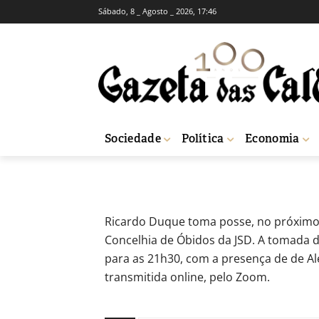
Sábado, 8 _ Agosto _ 2026, 17:46
Ricardo Duque 
JSD
-
Redação
26 de Novembro, 2020
486
Sociedade
Política
Economia
Início
Sociedade
Ricardo Duque toma posse à frente da Concelhia da
Ricardo Duque toma posse, no próximo
Concelhia de Óbidos da JSD. A tomada 
para as 21h30, com a presença de de Al
transmitida online, pelo Zoom.