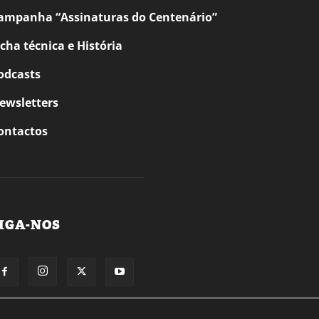
ampanha “Assinaturas do Centenário”
icha técnica e História
odcasts
ewsletters
ontactos
IGA-NOS