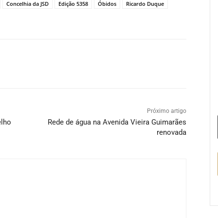
Concelhia da JSD
Edição 5358
Óbidos
Ricardo Duque
Próximo artigo
elho
Rede de água na Avenida Vieira Guimarães
renovada