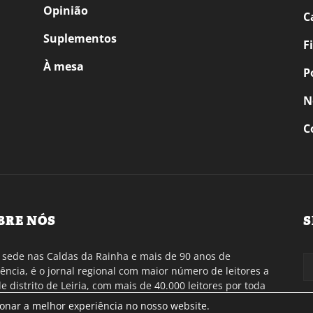
Opinião
C
Suplementos
F
À mesa
P
N
C
BRE NÓS
S
sede nas Caldas da Rainha e mais de 90 anos de
tência, é o jornal regional com maior número de leitores a
de distrito de Leiria, com mais de 40.000 leitores por toda
gião Oeste. Jornal com distribuição em Portugal
ionar a melhor experiência no nosso website.