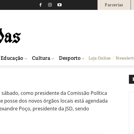
Parcerias
toma posse à frente da 
0
Educação
Cultura
Desporto
Loja Online
Newslett
 JSD
 sábado, como presidente da Comissão Política
de posse dos novos órgãos locais está agendada
exandre Poço, presidente da JSD, sendo