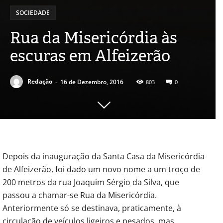
SOCIEDADE
Rua da Misericórdia às
escuras em Alfeizerão
-
Redação
16 de Dezembro, 2016
803
0
Depois da inauguração da Santa Casa da Misericórdia
de Alfeizerão, foi dado um novo nome a um troço de
200 metros da rua Joaquim Sérgio da Silva, que
passou a chamar-se Rua da Misericórdia.
Anteriormente só se destinava, praticamente, à
circulação de veículos ligeiros e pesados, mas