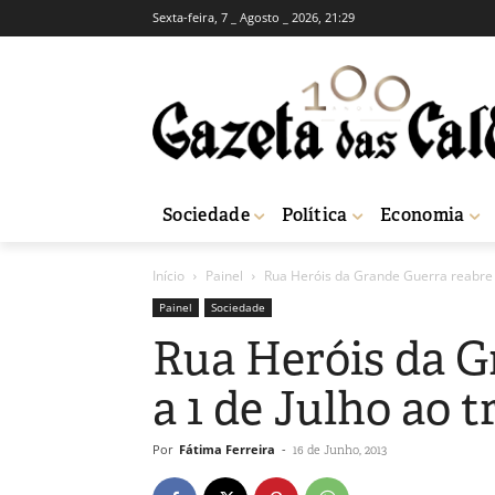
Sexta-feira, 7 _ Agosto _ 2026, 21:29
Sociedade
Política
Economia
Início
Painel
Rua Heróis da Grande Guerra reabre a
Painel
Sociedade
Rua Heróis da G
a 1 de Julho ao t
Por
Fátima Ferreira
-
16 de Junho, 2013