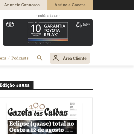
Anuncie Connosco
Assine a Gazeta
- publicidade -
Área Cliente
ers
Podcasts
Edição #5655