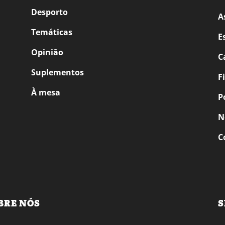
Desporto
A
Temáticas
E
Opinião
C
Suplementos
F
À mesa
P
N
C
BRE NÓS
S