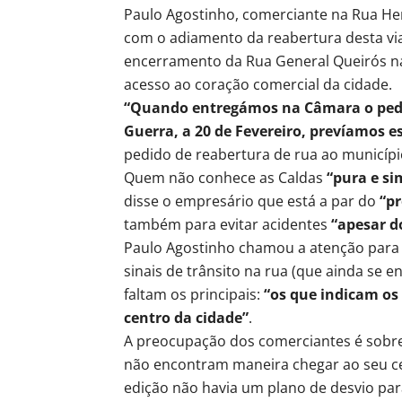
Paulo Agostinho, comerciante na Rua He
com o adiamento da reabertura desta via
encerramento da Rua General Queirós na 
acesso ao coração comercial da cidade.
“Quando entregámos na Câmara o pedi
Guerra, a 20 de Fevereiro, prevíamos e
pedido de reabertura de rua ao municípi
Quem não conhece as Caldas
“pura e s
disse o empresário que está a par do
“p
também para evitar acidentes
“apesar d
Paulo Agostinho chamou a atenção para o
sinais de trânsito na rua (que ainda se 
faltam os principais:
“os que indicam os
centro da cidade”
.
A preocupação dos comerciantes é sobre
não encontram maneira chegar ao seu cen
edição não havia um plano de desvio pa