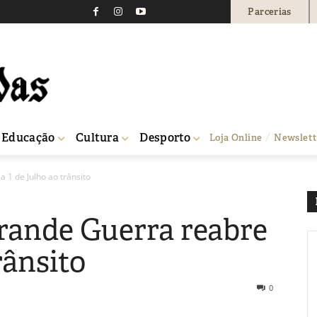
Parcerias
Educação
Cultura
Desporto
Loja Online
Newslett
 1 de Julho ao trânsito
rande Guerra reabre
rânsito
0