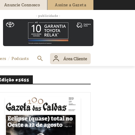
Anuncie Connosco
Assine a Gazeta
- publicidade -
te
Área Cliente
ers
Podcasts
Edição #5655