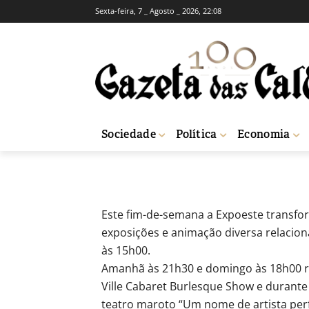
Sexta-feira, 7 _ Agosto _ 2026, 22:08
SOCIEDADE
Salão da Maroti
-
Isaque Vicente
10 de Maio, 2019
96
Sociedade
Política
Economia
Início
Sociedade
Salão da Marotice estreia-se na Expoeste
Este fim-de-semana a Expoeste transfor
exposições e animação diversa relacion
às 15h00.
Amanhã às 21h30 e domingo às 18h00 rea
Ville Cabaret Burlesque Show e durante 
teatro maroto “Um nome de artista per