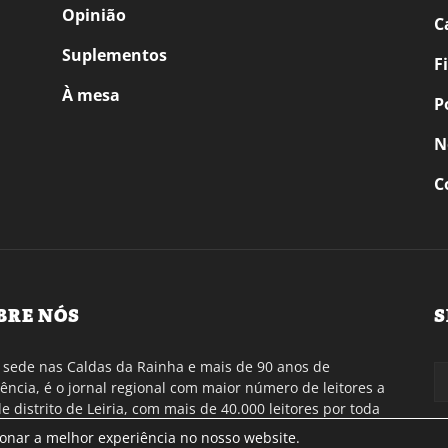
Opinião
C
Suplementos
F
À mesa
P
N
C
BRE NÓS
S
sede nas Caldas da Rainha e mais de 90 anos de
tência, é o jornal regional com maior número de leitores a
de distrito de Leiria, com mais de 40.000 leitores por toda
gião Oeste. Jornal com distribuição em Portugal
ionar a melhor experiência no nosso website.