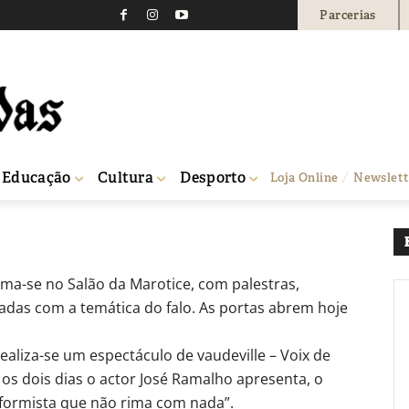
Parcerias
ce estreia-se na Expoes
1
0
Educação
Cultura
Desporto
Loja Online
Newslett
ma-se no Salão da Marotice, com palestras,
adas com a temática do falo. As portas abrem hoje
liza-se um espectáculo de vaudeville – Voix de
os dois dias o actor José Ramalho apresenta, o
formista que não rima com nada”.