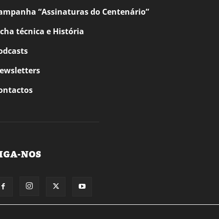
ampanha “Assinaturas do Centenário”
icha técnica e História
odcasts
ewsletters
ontactos
IGA-NOS