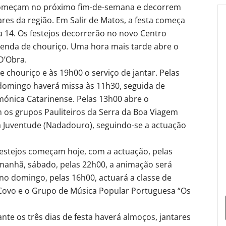
começam no próximo fim-de-semana e decorrem
res da região. Em Salir de Matos, a festa começa
ia 14. Os festejos decorrerão no novo Centro
 venda de chouriço. Uma hora mais tarde abre o
D’Obra.
 chouriço e às 19h00 o serviço de jantar. Pelas
 domingo haverá missa às 11h30, seguida de
mónica Catarinense. Pelas 13h00 abre o
 os grupos Pauliteiros da Serra da Boa Viagem
a Juventude (Nadadouro), seguindo-se a actuação
estejos começam hoje, com a actuação, pelas
manhã, sábado, pelas 22h00, a animação será
á no domingo, pelas 16h00, actuará a classe de
 Covo e o Grupo de Música Popular Portuguesa “Os
te os três dias de festa haverá almoços, jantares