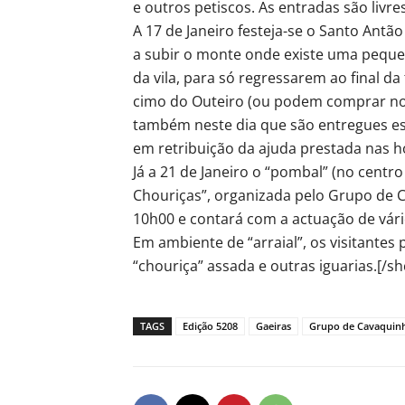
e outros petiscos. As entradas são livres
A 17 de Janeiro festeja-se o Santo An
a subir o monte onde existe uma peque
da vila, para só regressarem ao final d
cimo do Outeiro (ou podem comprar no
também neste dia que são entregues es
em retribuição da ajuda prestada nas ho
Já a 21 de Janeiro o “pombal” (no centro
Chouriças”, organizada pelo Grupo de C
10h00 e contará com a actuação de vári
Em ambiente de “arraial”, os visitante
“chouriça” assada e outras iguarias.[/s
TAGS
Edição 5208
Gaeiras
Grupo de Cavaquin