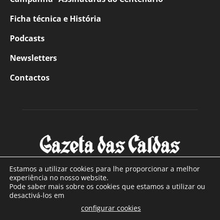
Ficha técnica e História
Podcasts
Newsletters
Contactos
Estamos a utilizar cookies para lhe proporcionar a melhor
experiência no nosso website.
Pode saber mais sobre os cookies que estamos a utilizar ou
SOBRE NÓS
desactivá-los em
configurar cookies
Com sede nas Caldas da Rainha e mais de 90 anos de