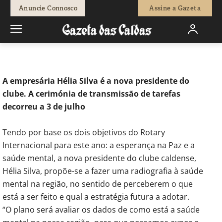
-
Fátima Ferreira
15 de Julho, 2023
597
0
Anuncie Connosco
Assine a Gazeta
Início
Sociedade
Saúde mental é prioridade para o rotary
caldense
A empresária Hélia Silva é a nova presidente do
clube. A cerimónia de transmissão de tarefas
decorreu a 3 de julho
Tendo por base os dois objetivos do Rotary
Internacional para este ano: a esperança na Paz e a
saúde mental, a nova presidente do clube caldense,
Hélia Silva, propõe-se a fazer uma radiografia à saúde
mental na região, no sentido de perceberem o que
está a ser feito e qual a estratégia futura a adotar.
“O plano será avaliar os dados de como está a saúde