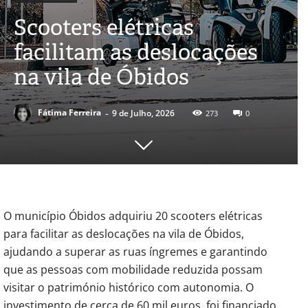
Scooters elétricas
facilitam as deslocações
na vila de Óbidos
-
Fátima Ferreira
9 de Julho, 2026
273
0
O município Óbidos adquiriu 20 scooters elétricas
para facilitar as deslocações na vila de Óbidos,
ajudando a superar as ruas íngremes e garantindo
que as pessoas com mobilidade reduzida possam
visitar o património histórico com autonomia. O
investimento de cerca de 60 mil euros, foi financiado