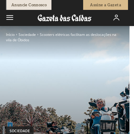
Anuncie Connosco
Assine a Gazeta
Início
Sociedade
Scooters elétricas facilitam as deslocações na
vila de Óbidos
SOCIEDADE