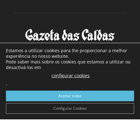
Estamos a utilizar cookies para lhe proporcionar a melhor
experiência no nosso website.
Pode saber mais sobre os cookies que estamos a utilizar ou
SOBRE NÓS
desactivá-los em
configurar cookies
Com sede nas Caldas da Rainha e mais de 90 anos de
.
existência, é o jornal regional com maior número de leitores
a sul de distrito de Leiria, com mais de 40.000 leitores por
Aceitar todas
toda a região Oeste. Jornal com distribuição em Portugal
Continental e assinatura online.
Configurar Cookies
SIGA-NOS