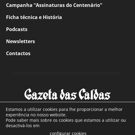
Campanha “Assinaturas do Centenário”
Ficha técnica e História
Podcasts
Newsletters
Contactos
Estamos a utilizar cookies para lhe proporcionar a melhor
experiência no nosso website.
Pode saber mais sobre os cookies que estamos a utilizar ou
SOBRE NÓS
desactivá-los em
configurar cookies
Com sede nas Caldas da Rainha e mais de 90 anos de