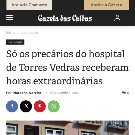
Anuncie Connosco
Assine a Gazeta
Início
Sociedade
Sociedade
Só os precários do hospital
de Torres Vedras receberam
horas extraordinárias
Por
Natacha Narciso
-
0
11 de Novembro, 2016