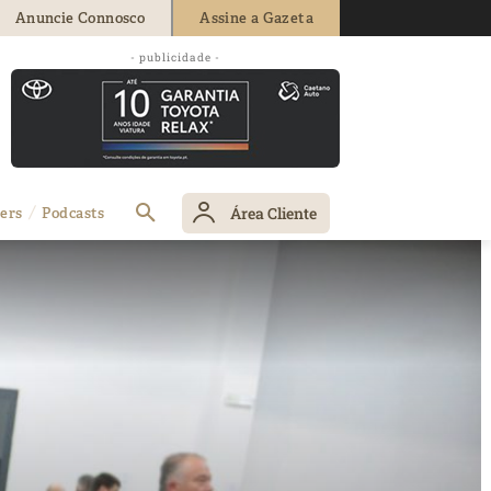
Anuncie Connosco
Assine a Gazeta
- publicidade -
Área Cliente
ers
Podcasts