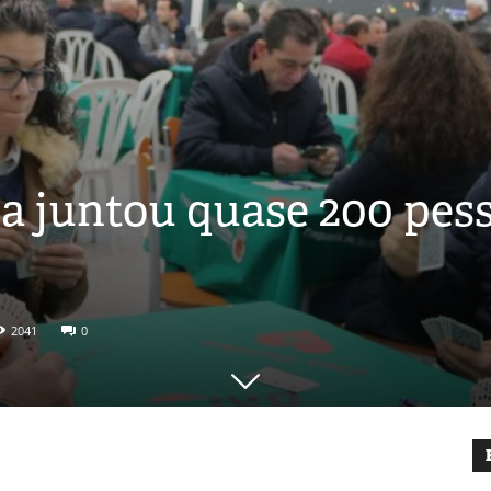
ca juntou quase 200 pes
2041
0