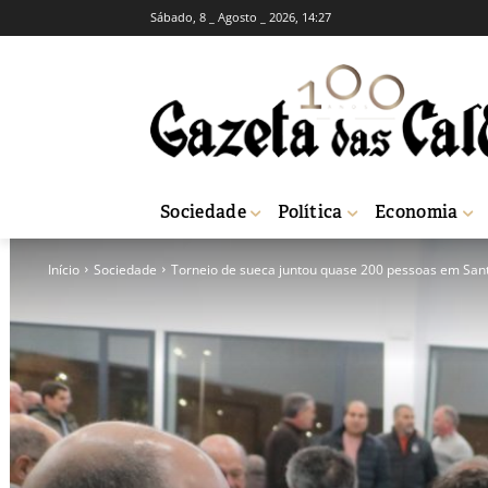
Sábado, 8 _ Agosto _ 2026, 14:27
Sociedade
Política
Economia
Início
Sociedade
Torneio de sueca juntou quase 200 pessoas em San