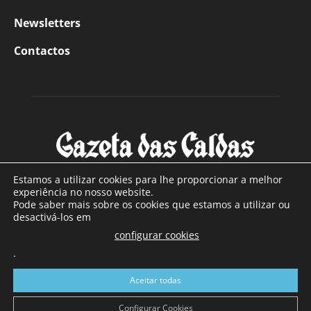
Newsletters
Contactos
Estamos a utilizar cookies para lhe proporcionar a melhor
experiência no nosso website.
Pode saber mais sobre os cookies que estamos a utilizar ou
SOBRE NÓS
desactivá-los em
configurar cookies
Com sede nas Caldas da Rainha e mais de 90 anos de
.
existência, é o jornal regional com maior número de leitores
a sul de distrito de Leiria, com mais de 40.000 leitores por
Aceitar todas
toda a região Oeste. Jornal com distribuição em Portugal
Continental e assinatura online.
Configurar Cookies