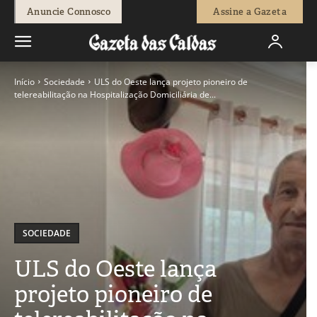
Anuncie Connosco
Assine a Gazeta
Início
Sociedade
ULS do Oeste lança projeto pioneiro de
telereabilitação na Hospitalização Domiciliária de...
SOCIEDADE
ULS do Oeste lança
projeto pioneiro de