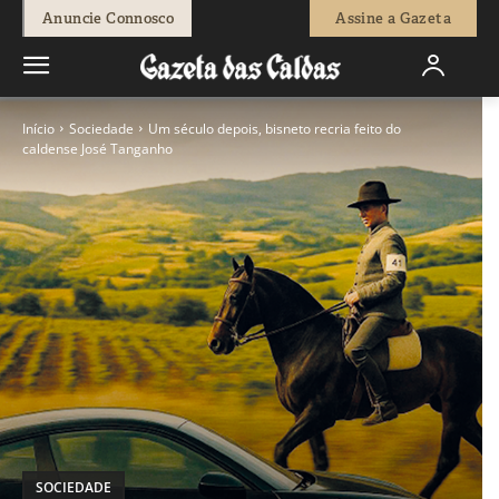
Anuncie Connosco
Assine a Gazeta
Início
Sociedade
Um século depois, bisneto recria feito do
caldense José Tanganho
SOCIEDADE