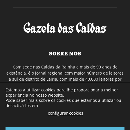
SOBRE NÓS
Com sede nas Caldas da Rainha e mais de 90 anos de
existência, é o jornal regional com maior número de leitores
a sul de distrito de Leiria, com mais de 40.000 leitores por
toda a região Oeste. Jornal com distribuição em Portugal
Estamos a utilizar cookies para lhe proporcionar a melhor
Continental e assinatura online.
experiência no nosso website.
Pode saber mais sobre os cookies que estamos a utilizar ou
desactivá-los em
SIGA-NOS
configurar cookies
.