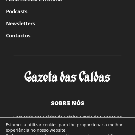
Podcasts
Newsletters
Contactos
SOBRE NÓS
Com sede nas Caldas da Rainha e mais de 90 anos de
existência, é o jornal regional com maior número de leitores
Estamos a utilizar cookies para lhe proporcionar a melhor
a sul de distrito de Leiria, com mais de 40.000 leitores por
experiência no nosso website.