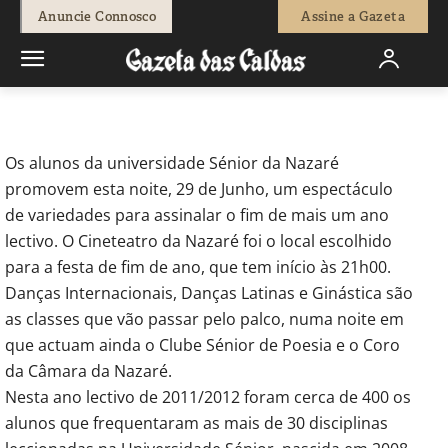
-
Redação
29 de Junho, 2012
722
0
Anuncie Connosco
Assine a Gazeta
Início
Actuais
Universidade Sénior da Nazaré promove noite de
variedades
Os alunos da universidade Sénior da Nazaré
promovem esta noite, 29 de Junho, um espectáculo
de variedades para assinalar o fim de mais um ano
lectivo. O Cineteatro da Nazaré foi o local escolhido
para a festa de fim de ano, que tem início às 21h00.
Danças Internacionais, Danças Latinas e Ginástica são
as classes que vão passar pelo palco, numa noite em
que actuam ainda o Clube Sénior de Poesia e o Coro
da Câmara da Nazaré.
Nesta ano lectivo de 2011/2012 foram cerca de 400 os
alunos que frequentaram as mais de 30 disciplinas